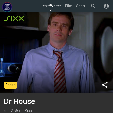
search
account_circle
Jetzt/Weiter
Film
Sport
keyboard_arrow_down
share
Ended
Dr House
at 02:55 on Sixx