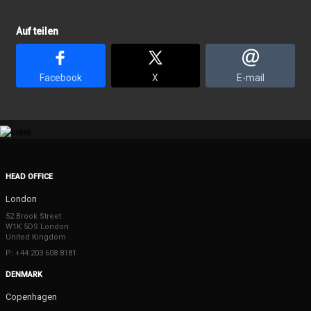
Auf teilen
Facebook
X
E-mail
HEAD OFFICE
London
52 Brook Street
W1K 5DS London
United Kingdom
P: +44 203 608 8181
DENMARK
Copenhagen