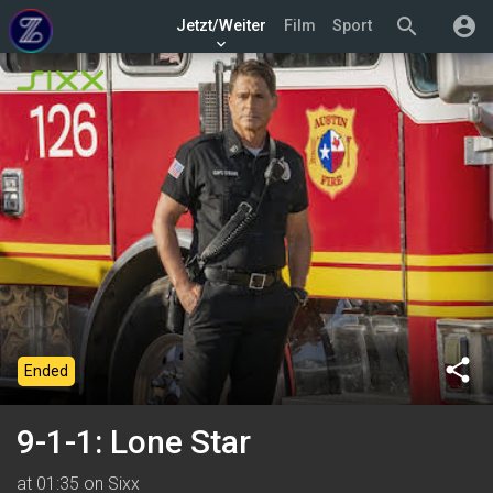
search
account_circle
Jetzt/Weiter
Film
Sport
keyboard_arrow_down
share
Ended
9-1-1: Lone Star
at 01:35 on Sixx