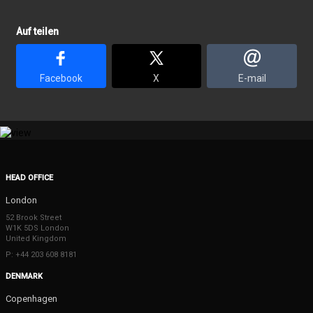
Auf teilen
Facebook
X
E-mail
HEAD OFFICE
London
52 Brook Street
W1K 5DS London
United Kingdom
P: +44 203 608 8181
DENMARK
Copenhagen