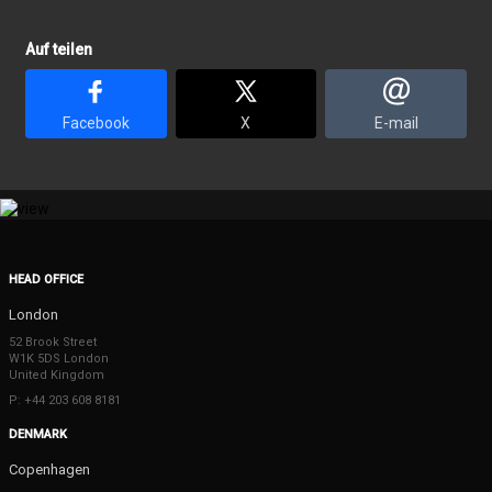
Auf teilen
Facebook
X
E-mail
HEAD OFFICE
London
52 Brook Street
W1K 5DS London
United Kingdom
P: +44 203 608 8181
DENMARK
Copenhagen