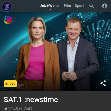
search
account_circle
Jetzt/Weiter
Film
Sport
keyboard_arrow_down
share
Ended
SAT.1 :newstime
at 19:45 on Sat1