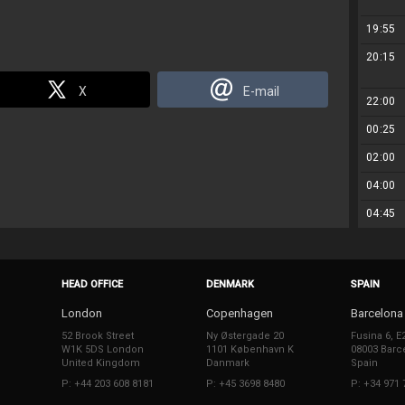
19:55
20:15
X
E-mail
22:00
00:25
02:00
04:00
04:45
HEAD OFFICE
DENMARK
SPAIN
London
Copenhagen
Barcelona
52 Brook Street
Ny Østergade 20
Fusina 6, E
W1K 5DS London
1101 København K
08003 Barc
United Kingdom
Danmark
Spain
P: +44 203 608 8181
P: +45 3698 8480
P: +34 971 