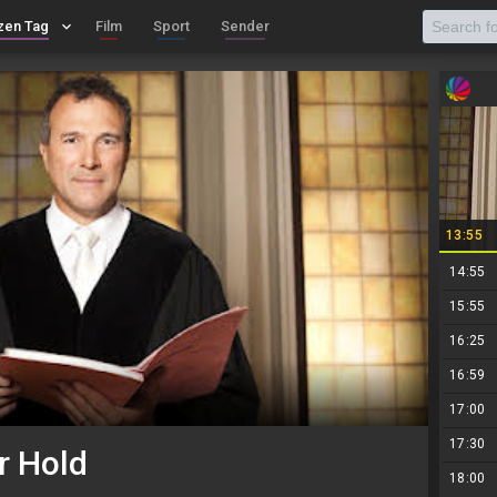
zen Tag
keyboard_arrow_down
Film
Sport
Sender
13:55
14:55
15:55
16:25
16:59
17:00
17:30
r Hold
18:00