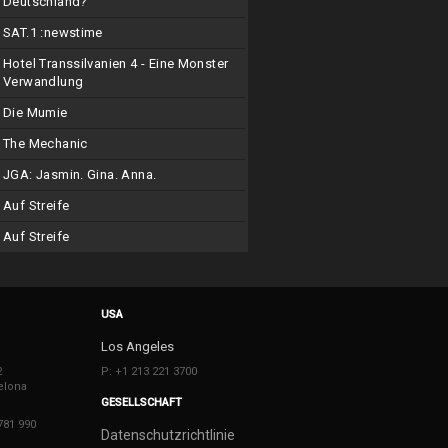
Deutschland?
SAT.1 :newstime
Hotel Transsilvanien 4 - Eine Monster
Verwandlung
Die Mumie
The Mechanic
JGA: Jasmin. Gina. Anna.
Auf Streife
Auf Streife
USA
Los Angeles
2
P: +1 213 221 3700
elona
GESELLSCHAFT
781 990
Datenschutzrichtlinie