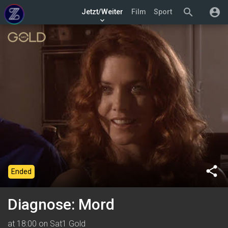
search
account_circle
Jetzt/Weiter
Film
Sport
keyboard_arrow_down
share
Ended
Diagnose: Mord
at 18:00 on Sat1 Gold