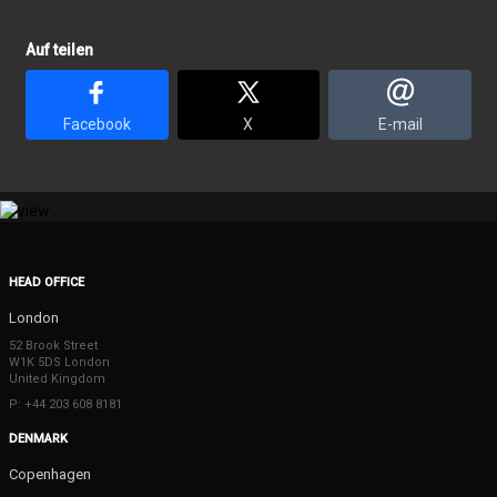
Auf teilen
Facebook
X
E-mail
HEAD OFFICE
London
52 Brook Street
W1K 5DS London
United Kingdom
P: +44 203 608 8181
DENMARK
Copenhagen