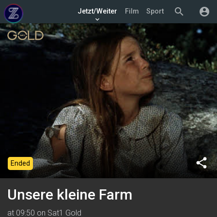
search
account_circle
Jetzt/Weiter
Film
Sport
keyboard_arrow_down
share
Ended
Unsere kleine Farm
at 09:50 on Sat1 Gold