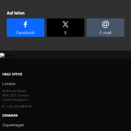
Auf teilen
Facebook
X
E-mail
HEAD OFFICE
London
52 Brook Street
W1K 5DS London
United Kingdom
P: +44 203 608 8181
DENMARK
Copenhagen