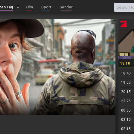
zen Tag
keyboard_arrow_down
Film
Sport
Sender
18:10
18:40
19:05
20:15
22:25
00:35
02:10
02:15