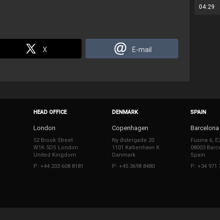
04:29
X
E-mail
HEAD OFFICE
DENMARK
SPAIN
London
Copenhagen
Barcelona
52 Brook Street
Ny Østergade 20
Fusina 6, E
W1K 5DS London
1101 København K
08003 Barc
United Kingdom
Danmark
Spain
P: +44 203 608 8181
P: +45 3698 8480
P: +34 971 