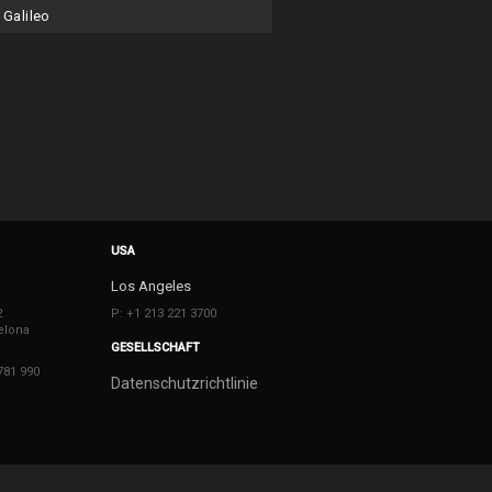
Galileo
USA
Los Angeles
2
P: +1 213 221 3700
elona
GESELLSCHAFT
781 990
Datenschutzrichtlinie