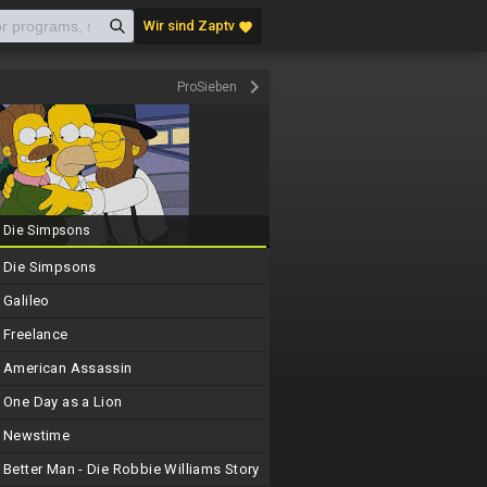
Wir sind Zaptv
favorite
keyboard_arrow_right
ProSieben
Die Simpsons
Die Simpsons
Galileo
Freelance
American Assassin
One Day as a Lion
Newstime
Better Man - Die Robbie Williams Story