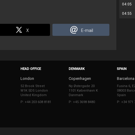
04:05
04:55
X
E-mail
HEAD OFFICE
DENMARK
SPAIN
London
Copenhagen
Barcelona
52 Brook Street
Ny Østergade 20
Fusina 6, E
W1K 5DS London
1101 København K
08003 Barc
United Kingdom
Danmark
Spain
P: +44 203 608 8181
P: +45 3698 8480
P: +34 971 