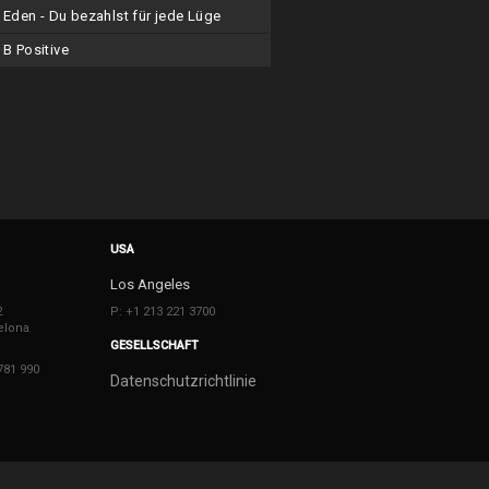
Eden - Du bezahlst für jede Lüge
B Positive
USA
Los Angeles
2
P: +1 213 221 3700
elona
GESELLSCHAFT
781 990
Datenschutzrichtlinie