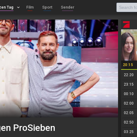
zen Tag
keyboard_arrow_down
Film
Sport
Sender
20:15
22:20
23:15
00:10
02:00
02:05
02:50
gen ProSieben
03:25