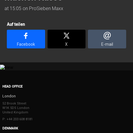
at 15:05 on ProSieben Maxx
Auf teilen
Facebook
X
E-mail
HEAD OFFICE
London
52 Brook Street
W1K 5DS London
United Kingdom
P: +44 203 608 8181
DENMARK