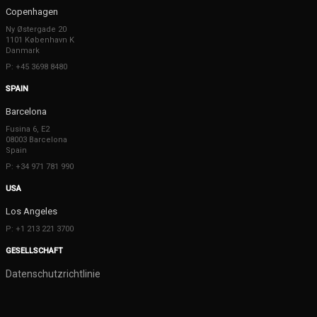
Copenhagen
Ny Østergade 20
1101 København K
Danmark
P: +45 3698 8480
SPAIN
Barcelona
Fusina 6, E2
08003 Barcelona
Spain
P: +34 971 781 990
USA
Los Angeles
P: +1 213 221 3700
GESELLSCHAFT
Datenschutzrichtlinie