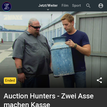
search
account_circle
Jetzt/Weiter
Film
Sport
keyboard_arrow_down
share
Ended
Auction Hunters - Zwei Asse
machen Kasse