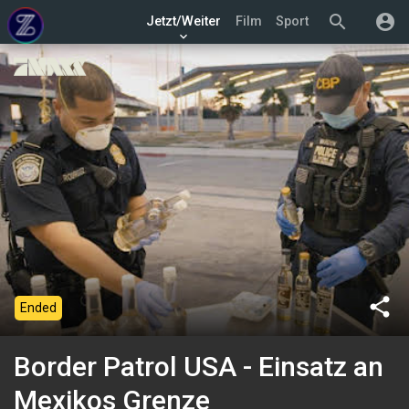
search
account_circle
Jetzt/Weiter
Film
Sport
keyboard_arrow_down
share
Ended
Border Patrol USA - Einsatz an
Mexikos Grenze