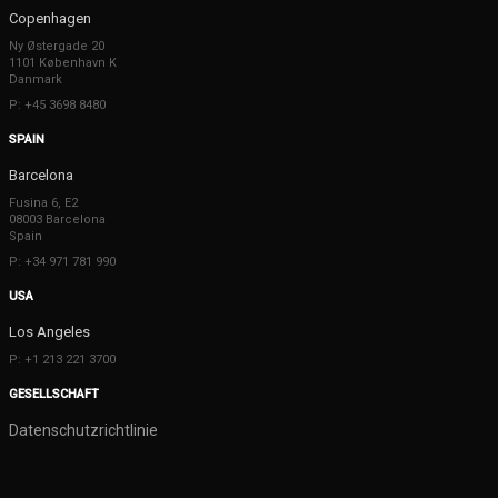
Copenhagen
Ny Østergade 20
1101 København K
Danmark
P: +45 3698 8480
SPAIN
Barcelona
Fusina 6, E2
08003 Barcelona
Spain
P: +34 971 781 990
USA
Los Angeles
P: +1 213 221 3700
GESELLSCHAFT
Datenschutzrichtlinie