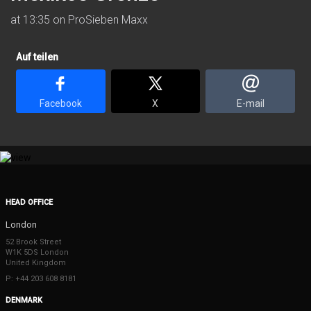
at 13:35 on ProSieben Maxx
Auf teilen
Facebook
X
E-mail
HEAD OFFICE
London
52 Brook Street
W1K 5DS London
United Kingdom
P: +44 203 608 8181
DENMARK