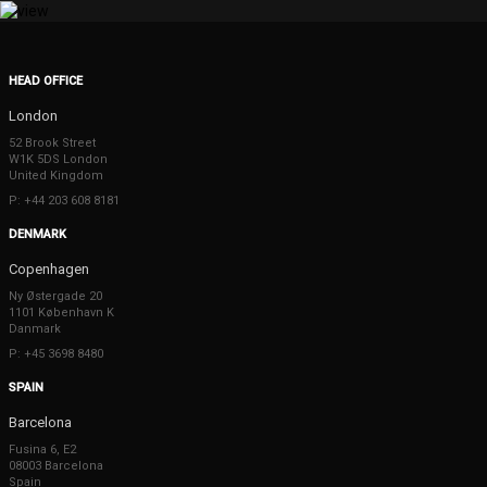
HEAD OFFICE
London
52 Brook Street
W1K 5DS London
United Kingdom
P: +44 203 608 8181
DENMARK
Copenhagen
Ny Østergade 20
1101 København K
Danmark
P: +45 3698 8480
SPAIN
Barcelona
Fusina 6, E2
08003 Barcelona
Spain