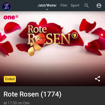
search
account_circle
Jetzt/Weiter
Film
Sport
keyboard_arrow_down
share
Ended
Rote Rosen (1774)
at 17:50 on One