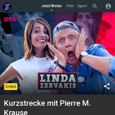
search
account_circle
Jetzt/Weiter
Film
Sport
keyboard_arrow_down
share
Ended
Kurzstrecke mit Pierre M.
Krause