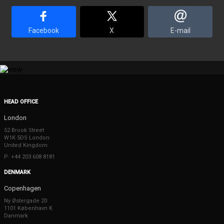
Facebook
X
E-mail
HEAD OFFICE
London
52 Brook Street
W1K 5DS London
United Kingdom
P: +44 203 608 8181
DENMARK
Copenhagen
Ny Østergade 20
1101 København K
Danmark