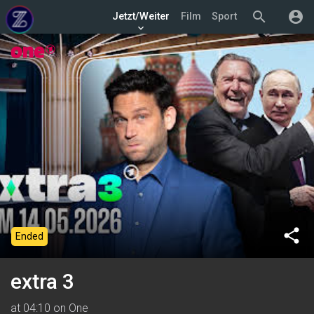
search
account_circle
Jetzt/Weiter
Film
Sport
keyboard_arrow_down
share
Ended
extra 3
at 04:10 on One