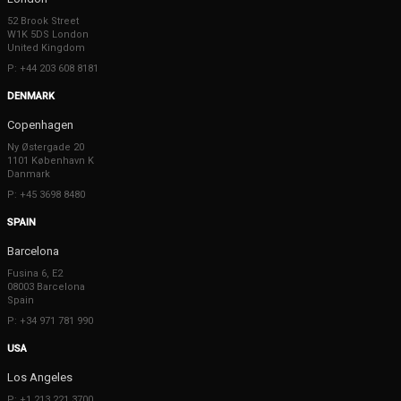
52 Brook Street
W1K 5DS London
United Kingdom
P: +44 203 608 8181
DENMARK
Copenhagen
Ny Østergade 20
1101 København K
Danmark
P: +45 3698 8480
SPAIN
Barcelona
Fusina 6, E2
08003 Barcelona
Spain
P: +34 971 781 990
USA
Los Angeles
P: +1 213 221 3700