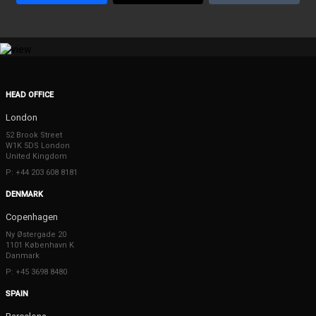
HEAD OFFICE
London
52 Brook Street
W1K 5DS London
United Kingdom
P: +44 203 608 8181
DENMARK
Copenhagen
Ny Østergade 20
1101 København K
Danmark
P: +45 3698 8480
SPAIN