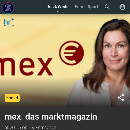
search
account_circle
Jetzt/Weiter
Film
Sport
keyboard_arrow_down
share
Ended
mex. das marktmagazin
at 20:15 on HR Fernsehen