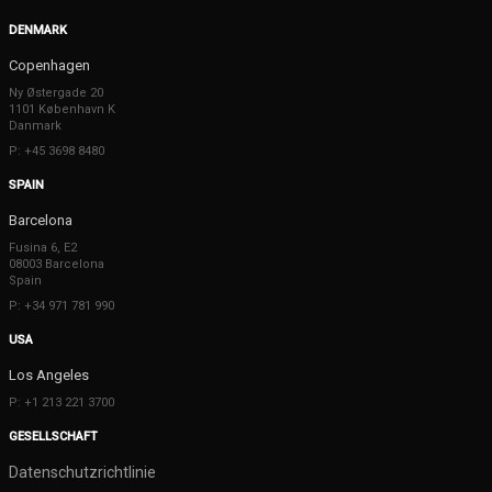
DENMARK
Copenhagen
Ny Østergade 20
1101 København K
Danmark
P: +45 3698 8480
SPAIN
Barcelona
Fusina 6, E2
08003 Barcelona
Spain
P: +34 971 781 990
USA
Los Angeles
P: +1 213 221 3700
GESELLSCHAFT
Datenschutzrichtlinie