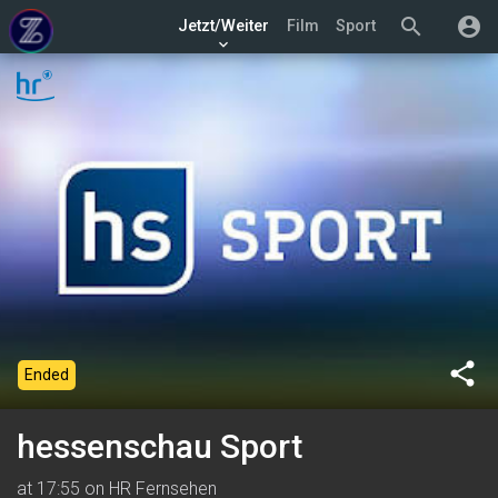
search
account_circle
Jetzt/Weiter
Film
Sport
keyboard_arrow_down
share
Ended
hessenschau Sport
at 17:55 on HR Fernsehen