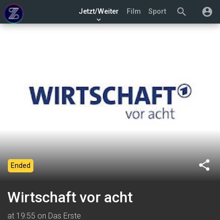
search
account_circle
Jetzt/Weiter
Film
Sport
keyboard_arrow_down
share
Ended
Wirtschaft vor acht
at 19:55 on Das Erste