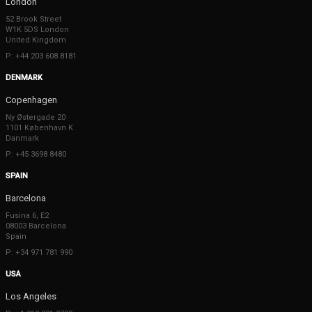
London
52 Brook Street
W1K 5DS London
United Kingdom
P: +44 203 608 8181
DENMARK
Copenhagen
Ny Østergade 20
1101 København K
Danmark
P: +45 3698 8480
SPAIN
Barcelona
Fusina 6, E2
08003 Barcelona
Spain
P: +34 971 781 990
USA
Los Angeles