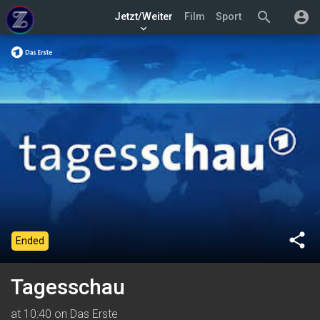
search
account_circle
Jetzt/Weiter
Film
Sport
keyboard_arrow_down
share
Ended
Tagesschau
at 10:40 on Das Erste