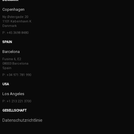
Copenhagen
Ny Østergade 20
1101 København K
Danmark
P: +45 3698 8480
SPAIN
Barcelona
Fusina 6, E2
08003 Barcelona
Spain
P: +34 971 781 990
USA
Los Angeles
P: +1 213 221 3700
GESELLSCHAFT
Datenschutzrichtlinie