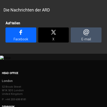
Die Nachrichten der ARD
Auf teilen
Facebook
X
E-mail
HEAD OFFICE
London
52 Brook Street
W1K 5DS London
United Kingdom
P: +44 203 608 8181
DENMARK