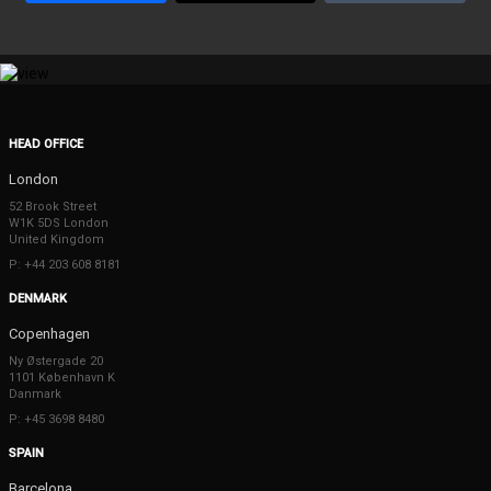
HEAD OFFICE
London
52 Brook Street
W1K 5DS London
United Kingdom
P: +44 203 608 8181
DENMARK
Copenhagen
Ny Østergade 20
1101 København K
Danmark
P: +45 3698 8480
SPAIN
Barcelona