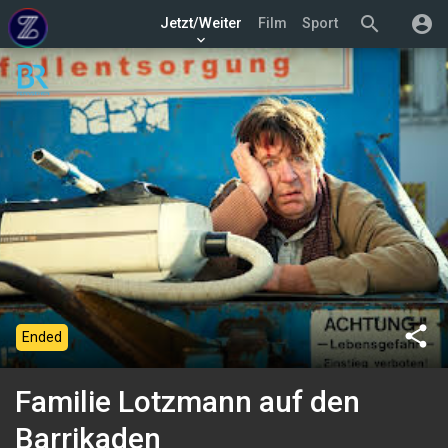
search
account_circle
Jetzt/Weiter
Film
Sport
keyboard_arrow_down
share
Ended
Familie Lotzmann auf den
Barrikaden