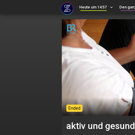
Heute um 14:57
keyboard_arrow_down
Den gan
Ended
aktiv und gesund