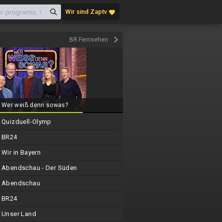
Wir sind Zaptv
favorite
keyboard_arrow_right
BR Fernsehen
Wer weiß denn sowas?
Quizduell-Olymp
BR24
Wir in Bayern
Abendschau - Der Süden
Abendschau
BR24
Unser Land