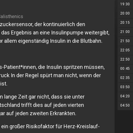
19:30
20:00
alisthenics
20:15
zuckersensor, der kontinuierlich den
 das Ergebnis an eine Insulinpumpe weitergibt,
21:00
or allem eigenständig Insulin in die Blutbahn.
21:50
22:05
22:50
es-Patient*innen, die Insulin spritzen müssen,
00:45
uck In der Regel spürt man nicht, wenn der
02:35
ist.
03:50
lange Zeit gar nicht, dass sie unter
04:20
schland trifft dies auf jeden vierten
04:50
ar auf jeden zweiten Erkrankten.
 ein großer Risikofaktor für Herz-Kreislauf-