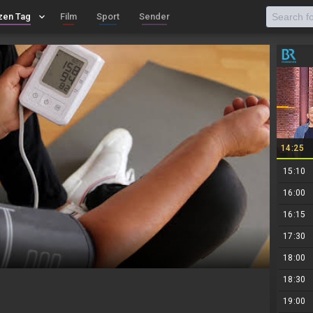
zen Tag
keyboard_arrow_down
Film
Sport
Sender
14:25
15:10
16:00
16:15
17:30
18:00
18:30
19:00