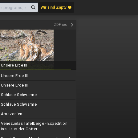
Wir sind Zaptv
favorite
keyboard_arrow_right
ZDFneo
Unsere Erde III
Unsere Erde III
Unsere Erde III
Schlaue Schwärme
Schlaue Schwärme
Amazonien
Venezuelas Tafelberge - Expedition
ins Haus der Götter