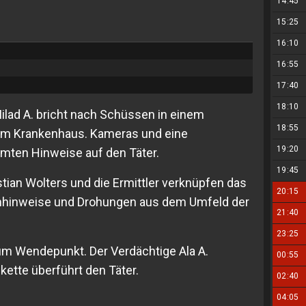
14:45
15:25
16:10
16:55
17:40
18:10
 Milad A. bricht nach Schüssen in einem
18:55
 im Krankenhaus. Kameras und eine
19:20
mten Hinweise auf den Täter.
19:45
tian Wolters und die Ermittler verknüpfen das
20:15
hinweise und Drohungen aus dem Umfeld der
21:40
23:25
 Wendepunkt. Der Verdächtige Ala A.
00:55
kette überführt den Täter.
02:40
04:05