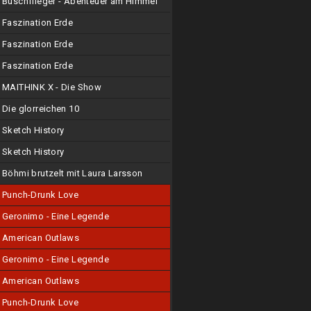
Buschflieger - Abenteuer am Himmel
Faszination Erde
Faszination Erde
Faszination Erde
MAITHINK X - Die Show
Die glorreichen 10
Sketch History
Sketch History
Böhmi brutzelt mit Laura Larsson
Punch-Drunk Love
Geronimo - Eine Legende
American Outlaws
Geronimo - Eine Legende
American Outlaws
Punch-Drunk Love