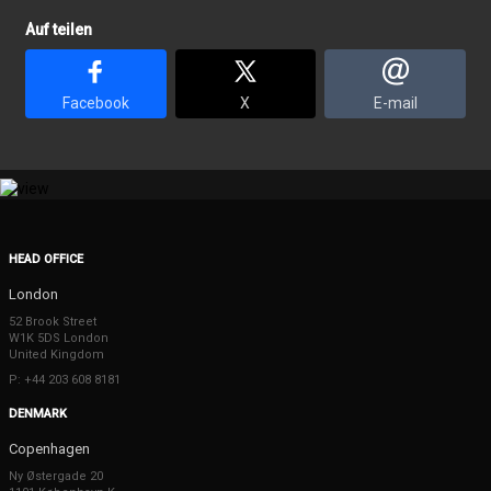
Auf teilen
Facebook
X
E-mail
HEAD OFFICE
London
52 Brook Street
W1K 5DS London
United Kingdom
P: +44 203 608 8181
DENMARK
Copenhagen
Ny Østergade 20