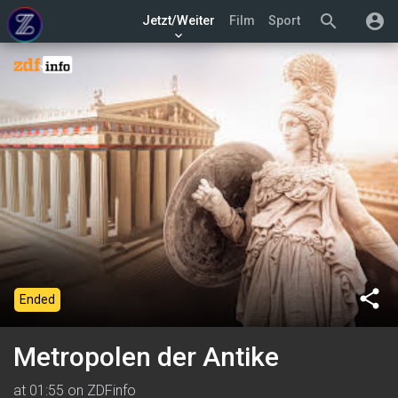
search
account_circle
Jetzt/Weiter
Film
Sport
keyboard_arrow_down
share
Ended
Metropolen der Antike
at 01:55 on ZDFinfo