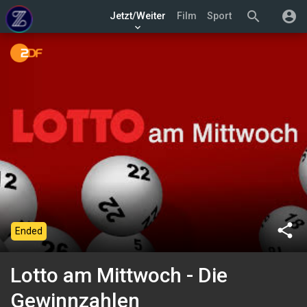
search
account_circle
Jetzt/Weiter
Film
Sport
keyboard_arrow_down
share
Ended
Lotto am Mittwoch - Die
Gewinnzahlen