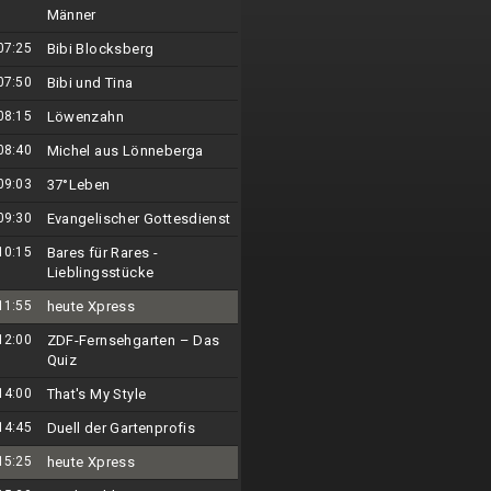
Männer
07:25
Bibi Blocksberg
07:50
Bibi und Tina
08:15
Löwenzahn
08:40
Michel aus Lönneberga
09:03
37°Leben
09:30
Evangelischer Gottesdienst
10:15
Bares für Rares -
Lieblingsstücke
11:55
heute Xpress
12:00
ZDF-Fernsehgarten – Das
Quiz
14:00
That's My Style
14:45
Duell der Gartenprofis
15:25
heute Xpress