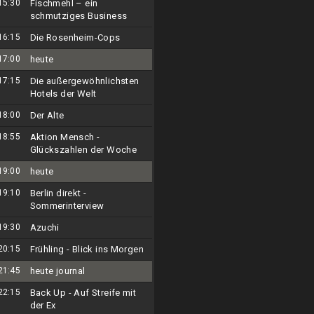
15:30
Fischmehl – ein
schmutziges Business
16:15
Die Rosenheim-Cops
17:00
heute
17:15
Die außergewöhnlichsten
Hotels der Welt
18:00
Der Alte
18:55
Aktion Mensch -
Glückszahlen der Woche
19:00
heute
19:10
Berlin direkt -
Sommerinterview
19:30
Azuchi
20:15
Frühling - Blick ins Morgen
21:45
heute journal
22:15
Back Up - Auf Streife mit
der Ex