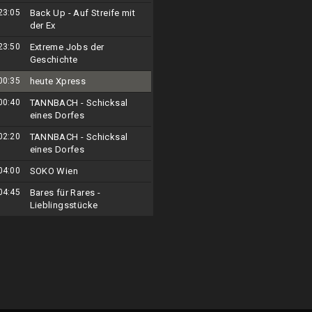
23:05
Back Up - Auf Streife mit
der Ex
23:50
Extreme Jobs der
Geschichte
00:35
heute Xpress
00:40
TANNBACH - Schicksal
eines Dorfes
02:20
TANNBACH - Schicksal
eines Dorfes
04:00
SOKO Wien
04:45
Bares für Rares -
Lieblingsstücke