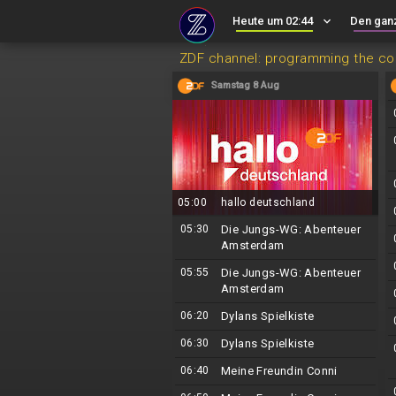
Heute um 02:44
keyboard_arrow_down
Den gan
ZDF channel: programming the c
Samstag 8 Aug
05:00
hallo deutschland
05:30
Die Jungs-WG: Abenteuer
Amsterdam
05:55
Die Jungs-WG: Abenteuer
Amsterdam
06:20
Dylans Spielkiste
06:30
Dylans Spielkiste
06:40
Meine Freundin Conni