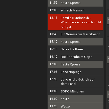
11:55
heute Xpress
12:00
einfach Mensch
12:15
Familie Bundschuh -
Woanders ist es auch nicht
ruhiger
13:40
Ein Sommer in Marrakesch
15:10
heute Xpress
15:15
Bares für Rares
16:10
Die Rosenheim-Cops
17:00
heute Xpress
17:05
Länderspiegel
17:35
Jung und glücklich auf
dem Land
18:05
SOKO München
19:00
heute
19:20
Wetter