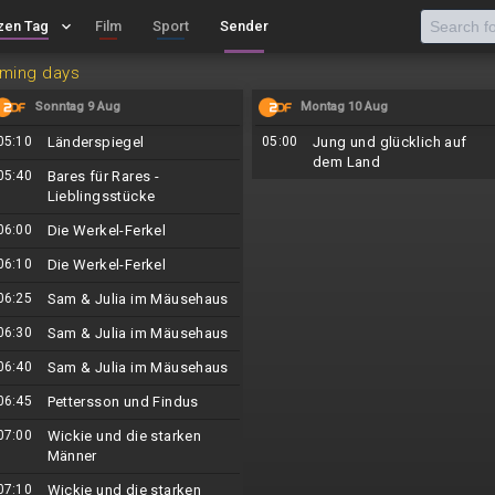
zen Tag
keyboard_arrow_down
Film
Sport
Sender
oming days
Sonntag 9 Aug
Montag 10 Aug
05:10
Länderspiegel
05:00
Jung und glücklich auf
dem Land
05:40
Bares für Rares -
Lieblingsstücke
06:00
Die Werkel-Ferkel
06:10
Die Werkel-Ferkel
06:25
Sam & Julia im Mäusehaus
06:30
Sam & Julia im Mäusehaus
06:40
Sam & Julia im Mäusehaus
06:45
Pettersson und Findus
07:00
Wickie und die starken
Männer
07:10
Wickie und die starken