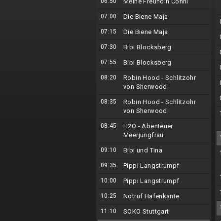
06:50
Meine Freundin Conni
07:00
Die Biene Maja
07:15
Die Biene Maja
07:30
Bibi Blocksberg
07:55
Bibi Blocksberg
08:20
Robin Hood - Schlitzohr
von Sherwood
08:35
Robin Hood - Schlitzohr
von Sherwood
08:45
H2O - Abenteuer
Meerjungfrau
09:10
Bibi und Tina
09:35
Pippi Langstrumpf
10:00
Pippi Langstrumpf
10:25
Notruf Hafenkante
11:10
SOKO Stuttgart