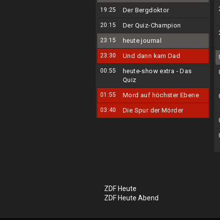
19:25
Der Bergdoktor
20:15
Der Quiz-Champion
23:15
heute journal
23:30
Und dann kam Dad
00:55
heute-show extra - Das
Quiz
01:55
Mord auf höchster Ebene
03:40
Die Spur der Mörder
ZDF Heute
ZDF Heute Abend