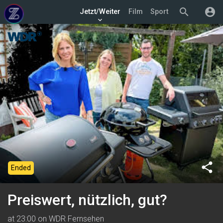
search
account_circle
Jetzt/Weiter
Film
Sport
keyboard_arrow_down
share
Ended
Preiswert, nützlich, gut?
at 23:00 on WDR Fernsehen