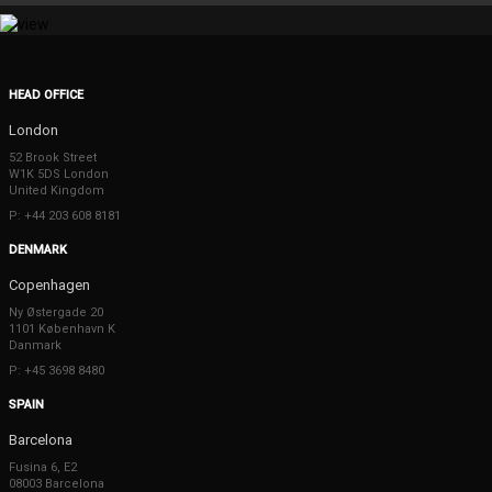
HEAD OFFICE
London
52 Brook Street
W1K 5DS London
United Kingdom
P: +44 203 608 8181
DENMARK
Copenhagen
Ny Østergade 20
1101 København K
Danmark
P: +45 3698 8480
SPAIN
Barcelona
Fusina 6, E2
08003 Barcelona