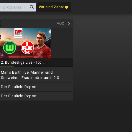
Wir sind Zaptv
favorite
keyboard_arrow_right
VOX
2. Bundesliga Live - Top ...
Mario Barth live! Männer sind
Schweine - Frauen aber auch 2.0
Der Blaulicht Report
Der Blaulicht Report