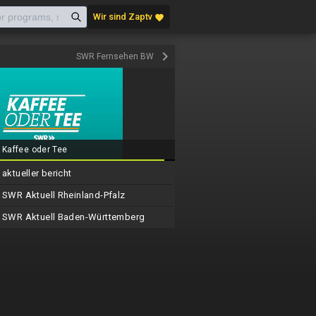
Wir sind Zaptv
favorite
keyboard_arrow_right
SWR Fernsehen BW
Kaffee oder Tee
aktueller bericht
SWR Aktuell Rheinland-Pfalz
SWR Aktuell Baden-Württemberg