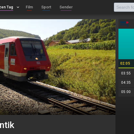
zen Tag
keyboard_arrow_down
Film
Sport
Sender
02:05
03:55
04:35
05:00
ntik