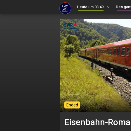
Heute um 03:49
keyboard_arrow_down
Den gan
Ended
Eisenbahn-Roma