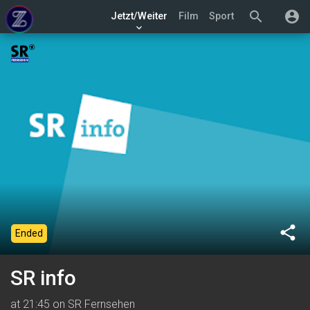
search
account_circle
Jetzt/Weiter
Film
Sport
keyboard_arrow_down
share
Ended
SR info
at 21:45 on SR Fernsehen