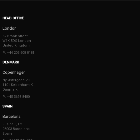
HEAD OFFICE
London
52 Brook Street
W1K 5DS London
United Kingdom
P: +44 203 608 8181
DENMARK
Copenhagen
Ny Østergade 20
1101 København K
Danmark
P: +45 3698 8480
SPAIN
Barcelona
Fusina 6, E2
08003 Barcelona
Spain