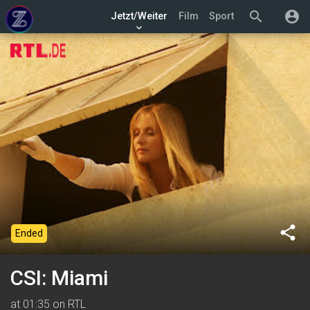
search
account_circle
Jetzt/Weiter
Film
Sport
keyboard_arrow_down
share
Ended
CSI: Miami
at 01:35 on RTL