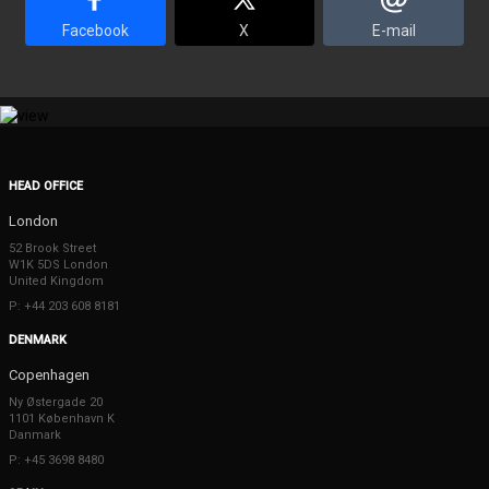
Facebook
X
E-mail
HEAD OFFICE
London
52 Brook Street
W1K 5DS London
United Kingdom
P: +44 203 608 8181
DENMARK
Copenhagen
Ny Østergade 20
1101 København K
Danmark
P: +45 3698 8480