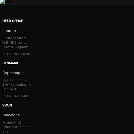
HEAD OFFICE
London
52 Brook Street
W1K 5DS London
United Kingdom
P: +44 203 608 8181
DENMARK
Copenhagen
Ny Østergade 20
1101 København K
Danmark
P: +45 3698 8480
SPAIN
Barcelona
Fusina 6, E2
08003 Barcelona
Spain