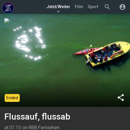
search
account_circle
Jetzt/Weiter
Film
Sport
keyboard_arrow_down
share
Ended
Flussauf, flussab
at 01:15 on RBB Fernsehen