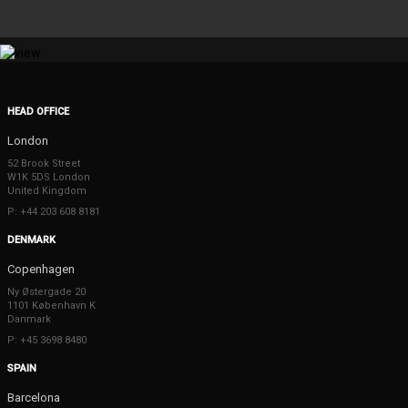
HEAD OFFICE
London
52 Brook Street
W1K 5DS London
United Kingdom
P: +44 203 608 8181
DENMARK
Copenhagen
Ny Østergade 20
1101 København K
Danmark
P: +45 3698 8480
SPAIN
Barcelona