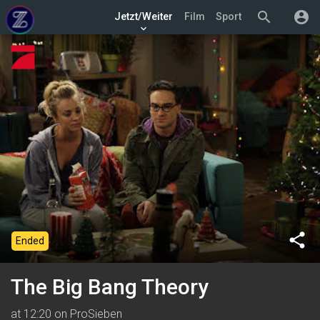
search
account_circle
Jetzt/Weiter
Film
Sport
keyboard_arrow_down
share
Ended
The Big Bang Theory
at 12:20 on ProSieben