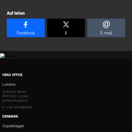
Auf teilen
Facebook
X
E-mail
HEAD OFFICE
London
52 Brook Street
W1K 5DS London
United Kingdom
P: +44 203 608 8181
DENMARK
Copenhagen