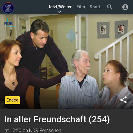
search
account_circle
Jetzt/Weiter
Film
Sport
keyboard_arrow_down
share
Ended
In aller Freundschaft (254)
at 12:20 on NDR Fernsehen