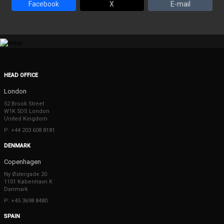
Facebook
X
E-mail
HEAD OFFICE
London
52 Brook Street
W1K 5DS London
United Kingdom
P: +44 203 608 8181
DENMARK
Copenhagen
Ny Østergade 20
1101 København K
Danmark
P: +45 3698 8480
SPAIN