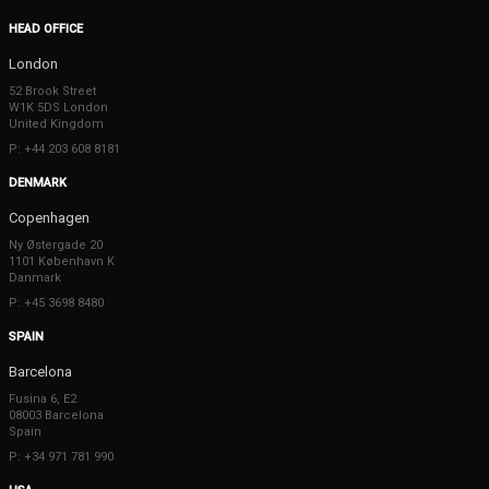
HEAD OFFICE
London
52 Brook Street
W1K 5DS London
United Kingdom
P: +44 203 608 8181
DENMARK
Copenhagen
Ny Østergade 20
1101 København K
Danmark
P: +45 3698 8480
SPAIN
Barcelona
Fusina 6, E2
08003 Barcelona
Spain
P: +34 971 781 990