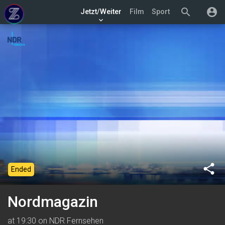
search
account_circle
Jetzt/Weiter
Film
Sport
keyboard_arrow_down
share
Ended
Nordmagazin
at 19:30 on NDR Fernsehen