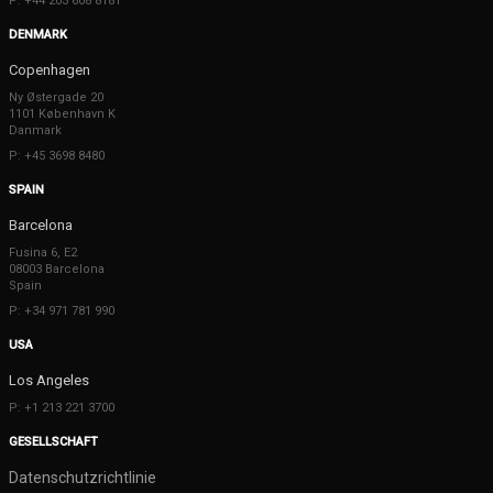
P: +44 203 608 8181
DENMARK
Copenhagen
Ny Østergade 20
1101 København K
Danmark
P: +45 3698 8480
SPAIN
Barcelona
Fusina 6, E2
08003 Barcelona
Spain
P: +34 971 781 990
USA
Los Angeles
P: +1 213 221 3700
GESELLSCHAFT
Datenschutzrichtlinie