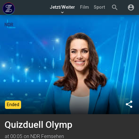
search
account_circle
Jetzt/Weiter
Film
Sport
keyboard_arrow_down
share
Ended
Quizduell Olymp
at 00:05 on NDR Fernsehen