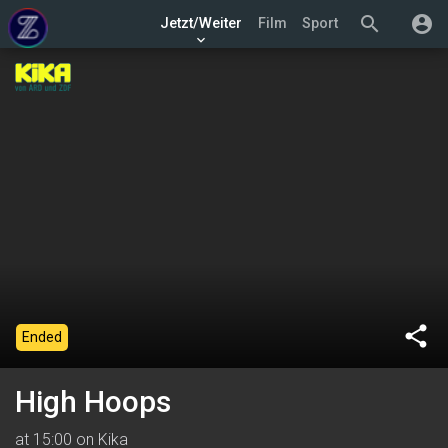
search
account_circle
Jetzt/Weiter
Film
Sport
keyboard_arrow_down
share
Ended
High Hoops
at 15:00 on Kika