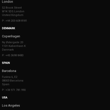
London
52 Brook Street
W1K 5DS London
United Kingdom
P: +44 203 608 8181
DENMARK
Copenhagen
Ny Østergade 20
1101 København K
Danmark
P: +45 3698 8480
SPAIN
Barcelona
Fusina 6, E2
08003 Barcelona
Spain
P: +34 971 781 990
USA
Los Angeles