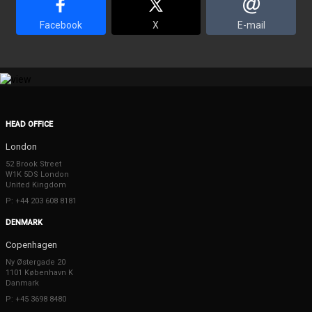
Facebook
X
E-mail
HEAD OFFICE
London
52 Brook Street
W1K 5DS London
United Kingdom
P: +44 203 608 8181
DENMARK
Copenhagen
Ny Østergade 20
1101 København K
Danmark
P: +45 3698 8480