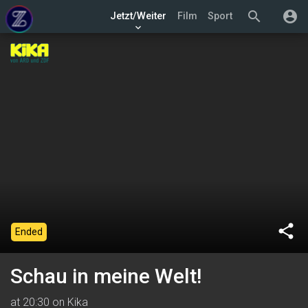
search
account_circle
Jetzt/Weiter
Film
Sport
keyboard_arrow_down
share
Ended
Schau in meine Welt!
at 20:30 on Kika