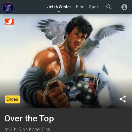
search
account_circle
Jetzt/Weiter
Film
Sport
keyboard_arrow_down
share
Ended
Over the Top
at 20:15 on Kabel Eins