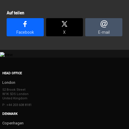
Auf teilen
Facebook
X
E-mail
HEAD OFFICE
London
52 Brook Street
W1K 5DS London
United Kingdom
P: +44 203 608 8181
DENMARK
Copenhagen