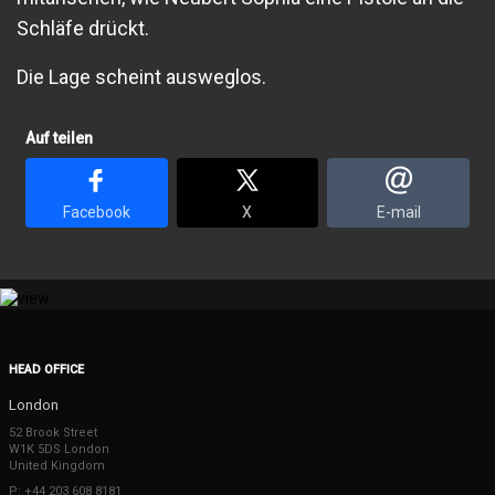
Schläfe drückt.
Die Lage scheint ausweglos.
Auf teilen
Facebook
X
E-mail
HEAD OFFICE
London
52 Brook Street
W1K 5DS London
United Kingdom
P: +44 203 608 8181