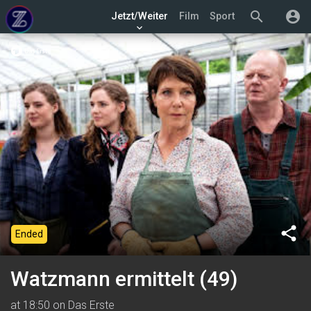
search
account_circle
Jetzt/Weiter
Film
Sport
keyboard_arrow_down
share
Ended
Watzmann ermittelt (49)
at 18:50 on Das Erste