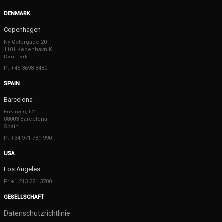
DENMARK
Copenhagen
Ny Østergade 20
1101 København K
Danmark
P: +45 3698 8480
SPAIN
Barcelona
Fusina 6, E2
08003 Barcelona
Spain
P: +34 971 781 990
USA
Los Angeles
P: +1 213 221 3700
GESELLSCHAFT
Datenschutzrichtlinie