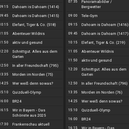
07:35
Panoramabilder /
09:15
Dahoam is Dahoam (1414)
Bergwetter
09:45
Dahoam is Dahoam (1415)
09:00
Tele-Gym
10:15
Elefant, Tiger & Co. (518)
09:15
Dahoam is Dahoam (1416)
11:05
Abenteuer Wildnis
09:45
Dahoam is Dahoam (1417)
11:50
aktiv und gesund
10:15
Elefant, Tiger & Co. (219)
12:20
Schnittgut. Alles aus dem
11:05
Abenteuer Wildnis
Garten
11:50
aktiv und gesund
12:50
In aller Freundschaft (795)
12:20
Schnittgut. Alles aus dem
13:35
Morden im Norden (75)
Garten
14:25
Wer weiß denn sowas?
12:50
In aller Freundschaft (796)
15:10
Quizduell-Olymp
13:35
Morden im Norden (76)
16:00
BR24
14:25
Wer weiß denn sowas?
16:15
Wir in Bayern - Das
15:10
Quizduell-Olymp
Schönste aus 2025
16:00
BR24
17:30
Frankenschau aktuell
16:15
Wir in Bayern - Das