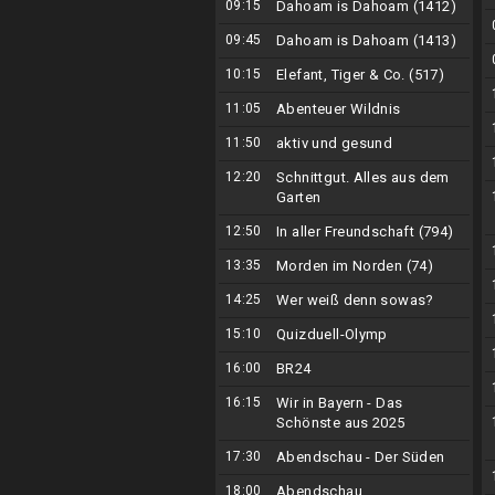
09:15
Dahoam is Dahoam (1412)
09:45
Dahoam is Dahoam (1413)
10:15
Elefant, Tiger & Co. (517)
11:05
Abenteuer Wildnis
11:50
aktiv und gesund
12:20
Schnittgut. Alles aus dem
Garten
12:50
In aller Freundschaft (794)
13:35
Morden im Norden (74)
14:25
Wer weiß denn sowas?
15:10
Quizduell-Olymp
16:00
BR24
16:15
Wir in Bayern - Das
Schönste aus 2025
17:30
Abendschau - Der Süden
18:00
Abendschau