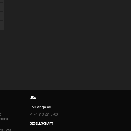
USA
Los Angeles
2
P: +1 213 221 3700
elona
GESELLSCHAFT
781 990