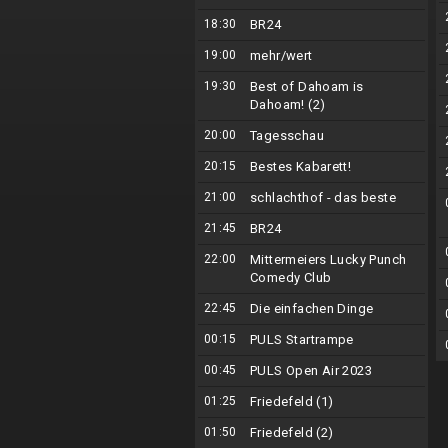
18:30
BR24
19:00
mehr/wert
19:30
Best of Dahoam is
Dahoam! (2)
20:00
Tagesschau
20:15
Bestes Kabarett!
21:00
schlachthof - das beste
21:45
BR24
22:00
Mittermeiers Lucky Punch
Comedy Club
22:45
Die einfachen Dinge
00:15
PULS Startrampe
00:45
PULS Open Air 2023
01:25
Friedefeld (1)
01:50
Friedefeld (2)