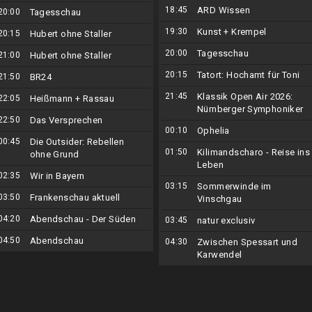
18:45
ARD Wissen
20:00
Tagesschau
19:30
Kunst + Krempel
20:15
Hubert ohne Staller
20:00
Tagesschau
21:00
Hubert ohne Staller
20:15
Tatort: Hochamt für Toni
21:50
BR24
21:45
Klassik Open Air 2026:
22:05
Heißmann + Rassau
Nürnberger Symphoniker
22:50
Das Versprechen
00:10
Ophelia
00:45
Die Outsider: Rebellen
01:50
Kilimandscharo - Reise ins
ohne Grund
Leben
02:35
Wir in Bayern
03:15
Sommerwinde im
03:50
Frankenschau aktuell
Vinschgau
04:20
Abendschau - Der Süden
03:45
natur exclusiv
04:50
Abendschau
04:30
Zwischen Spessart und
Karwendel