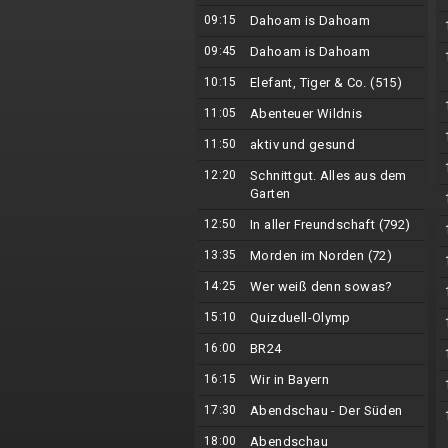
09:15
Dahoam is Dahoam
09:45
Dahoam is Dahoam
10:15
Elefant, Tiger & Co. (515)
11:05
Abenteuer Wildnis
11:50
aktiv und gesund
12:20
Schnittgut. Alles aus dem
Garten
12:50
In aller Freundschaft (792)
13:35
Morden im Norden (72)
14:25
Wer weiß denn sowas?
15:10
Quizduell-Olymp
16:00
BR24
16:15
Wir in Bayern
17:30
Abendschau - Der Süden
18:00
Abendschau