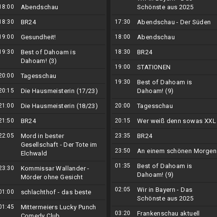
18:00
Abendschau
Schönste aus 2025
18:30
BR24
17:30
Abendschau - Der Süden
19:00
Gesundheit!
18:00
Abendschau
19:30
Best of Dahoam is
18:30
BR24
Dahoam! (3)
19:00
STATIONEN
20:00
Tagesschau
19:30
Best of Dahoam is
20:15
Die Hausmeisterin (17/23)
Dahoam! (9)
21:00
Die Hausmeisterin (18/23)
20:00
Tagesschau
21:50
BR24
20:15
Wer weiß denn sowas XXL
22:05
Mord in bester
23:35
BR24
Gesellschaft - Der Tote im
23:50
An einem schönen Morgen
Elchwald
01:35
Best of Dahoam is
23:30
Kommissar Wallander -
Dahoam! (9)
Mörder ohne Gesicht
02:05
Wir in Bayern - Das
01:00
schlachthof - das beste
Schönste aus 2025
01:45
Mittermeiers Lucky Punch
03:20
Frankenschau aktuell
Comedy Club