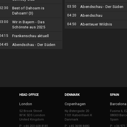
03:50
Abendschau - Der Süden
02:30
Best of Dahoam is
Dahoam! (3)
04:20
Abendschau
03:00
Wir in Bayern - Das
04:50
Abenteuer Wildnis
Schönste aus 2025
04:15
Frankenschau aktuell
04:45
Abendschau - Der Süden
HEAD OFFICE
DENMARK
SPAIN
London
Copenhagen
Barcelona
52 Brook Street
Ny Østergade 20
Fusina 6, E
W1K 5DS London
1101 København K
08003 Barc
United Kingdom
Danmark
Spain
P: +44 203 608 8181
P: +45 3698 8480
P: +34 971 