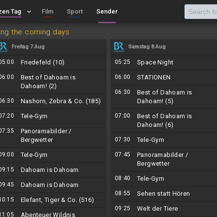
zen Tag
keyboard_arrow_down
Film
Sport
Sender
ing the coming days
Freitag 7 Aug
Samstag 8 Aug
05:00
Friedefeld (10)
05:25
Space Night
06:00
Best of Dahoam is
06:00
STATIONEN
Dahoam! (2)
06:30
Best of Dahoam is
06:30
Nashorn, Zebra & Co. (185)
Dahoam! (5)
07:20
Tele-Gym
07:00
Best of Dahoam is
Dahoam! (6)
07:35
Panoramabilder /
Bergwetter
07:30
Tele-Gym
09:00
Tele-Gym
07:45
Panoramabilder /
Bergwetter
09:15
Dahoam is Dahoam
08:40
Tele-Gym
09:45
Dahoam is Dahoam
08:55
Sehen statt Hören
10:15
Elefant, Tiger & Co. (516)
09:25
Welt der Tiere
11:05
Abenteuer Wildnis