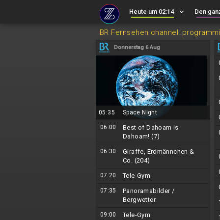
Heute um 02:14
keyboard_arrow_down
Den gan
BR Fernsehen channel: programm
Donnerstag 6 Aug
05:35
Space Night
06:00
Best of Dahoam is
Dahoam! (7)
06:30
Giraffe, Erdmännchen &
Co. (204)
07:20
Tele-Gym
07:35
Panoramabilder /
Bergwetter
09:00
Tele-Gym