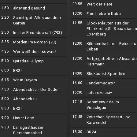
09:55
Welt der Tiere
11:50
aktiv und gesund
10:30
Eine Liebe in Kuba
12:20
Schnittgut. Alles aus dem
Garten
11:55
Glockenläuten aus der
Pfarrkirche St. Sebastian in
12:50
In aller Freundschaft (793)
Ebersberg
13:35
Morden im Norden (73)
12:00
Kilimandscharo - Reise ins
Leben
14:25
Wer weiß denn sowas?
13:30
Aufgegabelt von Alexande
15:10
Quizduell-Olymp
Herrmann
16:00
BR24
14:00
Blickpunkt Sport live
16:15
Wir in Bayern
16:00
Ländermagazin
17:30
Abendschau - Der Süden
16:30
natur exclusiv
18:00
Abendschau
17:15
Sommerwinde im
Vinschgau
18:30
BR24
17:45
Zwischen Spessart und
19:00
Unser Land
Karwendel
19:30
Landgasthäuser
18:30
BR24
Bierschmankerl