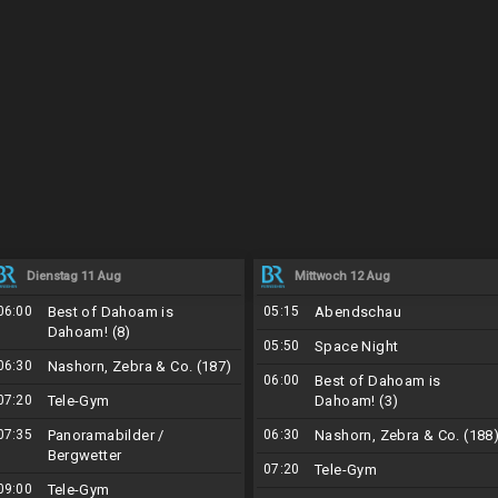
Dienstag 11 Aug
Mittwoch 12 Aug
06:00
Best of Dahoam is
05:15
Abendschau
Dahoam! (8)
05:50
Space Night
06:30
Nashorn, Zebra & Co. (187)
06:00
Best of Dahoam is
07:20
Tele-Gym
Dahoam! (3)
07:35
Panoramabilder /
06:30
Nashorn, Zebra & Co. (188
Bergwetter
07:20
Tele-Gym
09:00
Tele-Gym