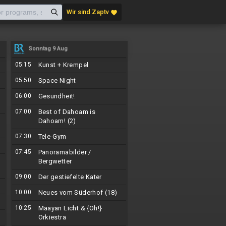
Wir sind Zaptv
favorite
Sonntag 9 Aug
05:15
Kunst + Krempel
05:50
Space Night
06:00
Gesundheit!
07:00
Best of Dahoam is
Dahoam! (2)
07:30
Tele-Gym
07:45
Panoramabilder /
Bergwetter
09:00
Der gestiefelte Kater
10:00
Neues vom Süderhof (18)
10:25
Maayan Licht & {Oh!}
Orkiestra