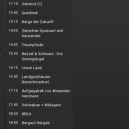
11:10
Ostwind (1)
12:45
Querbeet
13:15
Berge der Zukunft
14:00
Zwischen Spessart und
Karwendel
14:45
Traumpfade
15:30
Bezzel & Schwarz - Die
r
Grenzgänger
16:15
Unser Land
16:45
Landgasthäuser
Bierschmankerl
17:15
Aufgegabelt von Alexander
Herrmann
17:45
Schwaben + Altbayern
18:30
BR24
18:45
Bergauf-Bergab