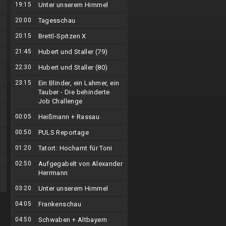
19:15
Unter unserem Himmel
20:00
Tagesschau
20:15
Brettl-Spitzen X
21:45
Hubert und Staller (79)
22:30
Hubert und Staller (80)
23:15
Ein Blinder, ein Lahmer, ein
Tauber - Die behinderte
Job Challenge
00:05
Heißmann + Rassau
00:50
PULS Reportage
01:20
Tatort: Hochamt für Toni
02:50
Aufgegabelt von Alexander
Herrmann
03:20
Unter unserem Himmel
04:05
Frankenschau
04:50
Schwaben + Altbayern