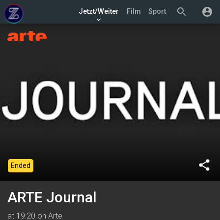
search
account_circle
Jetzt/Weiter
Film
Sport
keyboard_arrow_down
share
Ended
ARTE Journal
at 19:20 on Arte