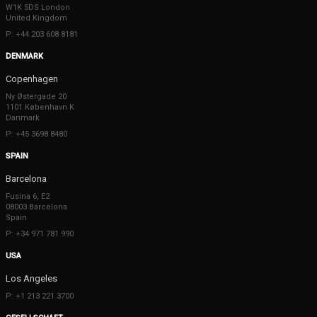
W1K 5DS London
United Kingdom
P: +44 203 608 8181
DENMARK
Copenhagen
Ny Østergade 20
1101 København K
Danmark
P: +45 3698 8480
SPAIN
Barcelona
Fusina 6, E2
08003 Barcelona
Spain
P: +34 971 781 990
USA
Los Angeles
P: +1 213 221 3700