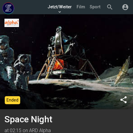
search
account_circle
Jetzt/Weiter
Film
Sport
keyboard_arrow_down
share
Ended
Space Night
at 02:15 on ARD Alpha