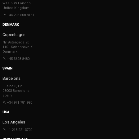
W1K 5DS London
United Kingdom
P: +44 203 608 8181
DENMARK
Copenhagen
Ny Østergade 20
1101 København K
Danmark
P: +45 3698 8480
SPAIN
Barcelona
Fusina 6, E2
08003 Barcelona
Spain
P: +34 971 781 990
USA
Los Angeles
P: +1 213 221 3700