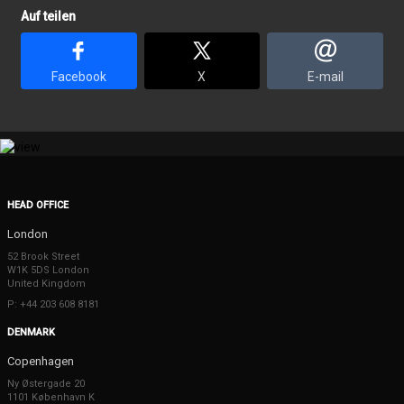
Auf teilen
Facebook
X
E-mail
HEAD OFFICE
London
52 Brook Street
W1K 5DS London
United Kingdom
P: +44 203 608 8181
DENMARK
Copenhagen
Ny Østergade 20
1101 København K