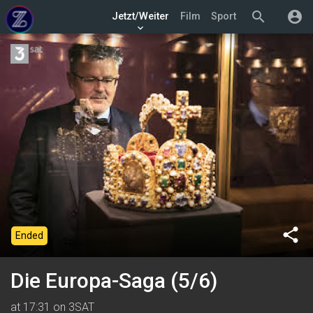
search
account_circle
Jetzt/Weiter
Film
Sport
keyboard_arrow_down
share
Ended
Die Europa-Saga (5/6)
at 17:31 on 3SAT