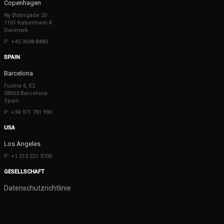
Copenhagen
Ny Østergade 20
1101 København K
Danmark
P: +45 3698 8480
SPAIN
Barcelona
Fusina 6, E2
08003 Barcelona
Spain
P: +34 971 781 990
USA
Los Angeles
P: +1 213 221 3700
GESELLSCHAFT
Datenschutzrichtlinie