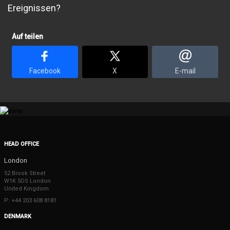
Ereignissen?
Auf teilen
Facebook
X
E-mail
HEAD OFFICE
London
52 Brook Street
W1K 5DS London
United Kingdom
P: +44 203 608 8181
DENMARK