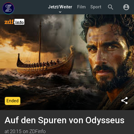
search
account_circle
Jetzt/Weiter
Film
Sport
keyboard_arrow_down
share
Ended
Auf den Spuren von Odysseus
at 20:15 on ZDFinfo