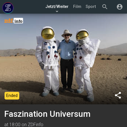
search
account_circle
Jetzt/Weiter
Film
Sport
keyboard_arrow_down
share
Ended
Faszination Universum
at 18:00 on ZDFinfo