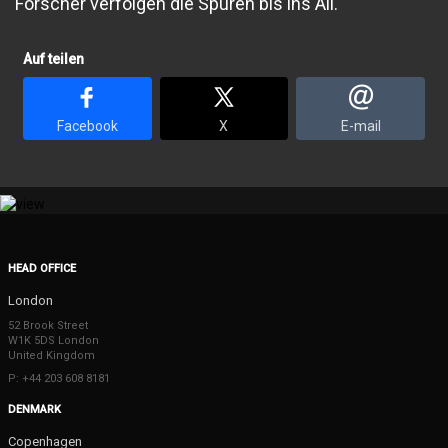
Forscher verfolgen die Spuren bis ins All.
Auf teilen
Facebook
X
E-mail
HEAD OFFICE
London
52 Brook Street
W1K 5DS London
United Kingdom
P: +44 203 608 8181
DENMARK
Copenhagen