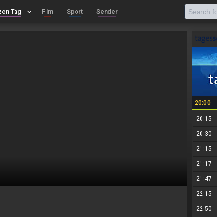
zen Tag
keyboard_arrow_down
Film
Sport
Sender
20:00
20:15
20:30
21:15
21:17
21:47
22:15
22:50