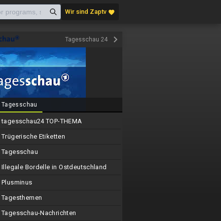
Wir sind Zaptv
favorite
keyboard_arrow_right
Tagesschau 24
Tagesschau
tagesschau24 TOP-THEMA
Trügerische Etiketten
Tagesschau
Illegale Bordelle in Ostdeutschland
Plusminus
Tagesthemen
Tagesschau-Nachrichten