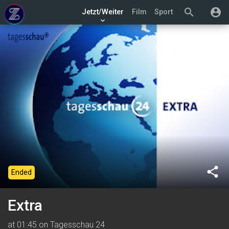
search
account_circle
Jetzt/Weiter
Film
Sport
keyboard_arrow_down
share
Ended
Extra
at 01:45 on Tagesschau 24