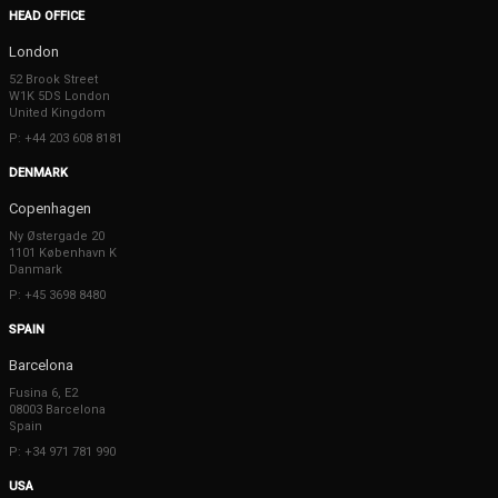
HEAD OFFICE
London
52 Brook Street
W1K 5DS London
United Kingdom
P: +44 203 608 8181
DENMARK
Copenhagen
Ny Østergade 20
1101 København K
Danmark
P: +45 3698 8480
SPAIN
Barcelona
Fusina 6, E2
08003 Barcelona
Spain
P: +34 971 781 990
USA