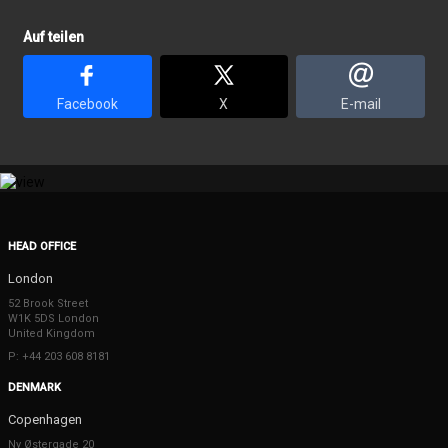
Auf teilen
Facebook
X
E-mail
HEAD OFFICE
London
52 Brook Street
W1K 5DS London
United Kingdom
P: +44 203 608 8181
DENMARK
Copenhagen
Ny Østergade 20