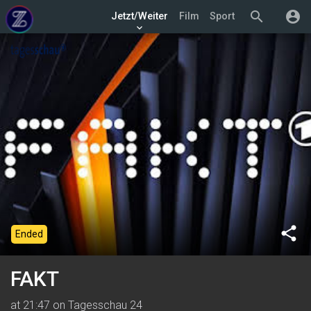
search
account_circle
Jetzt/Weiter
Film
Sport
keyboard_arrow_down
share
Ended
FAKT
at 21:47 on Tagesschau 24