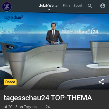
search
account_circle
Jetzt/Weiter
Film
Sport
keyboard_arrow_down
share
Ended
tagesschau24 TOP-THEMA
at 20:15 on Tagesschau 24