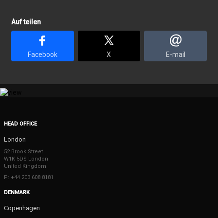
Auf teilen
Facebook
X
E-mail
HEAD OFFICE
London
52 Brook Street
W1K 5DS London
United Kingdom
P: +44 203 608 8181
DENMARK
Copenhagen