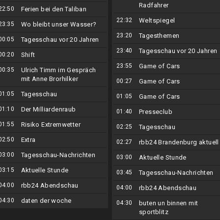
Radfahrer
22:50
Ferien bei den Taliban
22:32
Weltspiegel
23:35
Wo bleibt unser Wasser?
23:20
Tagesthemen
00:05
Tagesschau vor 20 Jahren
23:40
Tagesschau vor 20 Jahren
00:20
Shift
23:55
Game of Cars
00:35
Ulrich Timm im Gespräch
mit Anne Brorhilker
00:27
Game of Cars
01:05
Tagesschau
01:05
Game of Cars
01:10
Der Milliardenraub
01:40
Presseclub
01:55
Risiko Extremwetter
02:25
Tagesschau
02:50
Extra
02:27
rbb24 Brandenburg aktuell
03:00
Tagesschau-Nachrichten
03:00
Aktuelle Stunde
03:15
Aktuelle Stunde
03:45
Tagesschau-Nachrichten
04:00
rbb24 Abendschau
04:00
rbb24 Abendschau
04:30
daten der woche
04:30
buten un binnen mit
sportblitz