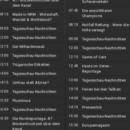
07:45
A7 - Brückenhochzeit über
Schwerverkehr
dem Kanal
07:45
Die unsichtbaren
08:15
Made in NRW - Wirtschaft,
Champions
Wandel & Wohlstand?
08:15
Notfall Rettung - Wenn die
09:00
Tagesschau-Nachrichten
Hilfe versagt
12:00
Tagesschau-Nachrichten
09:00
Tagesschau-Nachrichten
12:15
Der Milliardenraub
12:00
Tagesschau-Nachrichten
13:00
Tagesschau-Nachrichten
12:15
Game of Cars
13:15
Trügerische Etiketten
12:45
Heute im Osten -
Reportage
14:00
Tagesschau-Nachrichten
13:00
Tagesschau-Nachrichten
14:15
Umbau statt Abriss?
13:15
Ferien bei den Taliban
15:00
Tagesschau-Nachrichten
14:00
Tagesschau-Nachrichten
15:30
Plusminus
14:15
Presseclub
16:00
Tagesschau-Nachrichten
15:00
Tagesschau-Nachrichten
16:30
Die Nordreportage: A7 -
Brückenhochzeit über dem
15:30
Europamagazin
Kanal