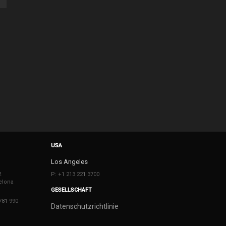
USA
Los Angeles
2
P: +1 213 221 3700
elona
GESELLSCHAFT
781 990
Datenschutzrichtlinie