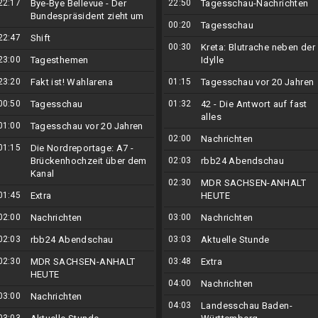
22:17
Bye-Bye Bellevue - Der
22:50
Tagesschau-Nachrichten
Bundespräsident zieht um
00:20
Tagesschau
22:47
Shift
00:30
Kreta: Blutrache neben der
23:00
Tagesthemen
Idylle
23:20
Fakt ist! Wahlarena
01:15
Tagesschau vor 20 Jahren
00:50
Tagesschau
01:32
42 - Die Antwort auf fast
alles
01:00
Tagesschau vor 20 Jahren
02:00
Nachrichten
01:15
Die Nordreportage: A7 -
Brückenhochzeit über dem
02:03
rbb24 Abendschau
Kanal
02:30
MDR SACHSEN-ANHALT
01:45
Extra
HEUTE
02:00
Nachrichten
03:00
Nachrichten
02:03
rbb24 Abendschau
03:03
Aktuelle Stunde
02:30
MDR SACHSEN-ANHALT
03:48
Extra
HEUTE
04:00
Nachrichten
03:00
Nachrichten
04:03
Landesschau Baden-