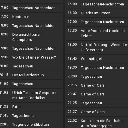
16:00
Tagesschau-Nachrichten
17:00
Tagesschau-Nachrichten
16:30
Quarks im Ersten
17:30
Kontraste
17:00
Tagesschau-Nachrichten
18:00
Tagesschau-Nachrichten
17:30
Volle Pools und trockene
18:30
Die unsichtbaren
Felder
Champions
18:00
Notfall Rettung - Wenn die
19:00
Tagesschau-Nachrichten
Hilfe versagt
19:30
Wo bleibt unser Wasser?
18:45
Weltspiegel
20:00
Tagesschau
19:30
Tagesschau-Nachrichten
20:15
Der Milliardenraub
20:00
Tagesschau
21:00
Tagesschau
20:15
Game of Cars
21:02
Ulrich Timm im Gespräch
20:47
Game of Cars
mit Anne Brorhilker
21:25
Tagesschau
21:32
Extra
21:27
Game of Cars
21:45
Tagesthemen
22:02
Kampf um die Fahrbahn -
22:05
Trügerische Etiketten
Autofahrer gegen