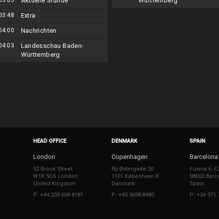
03:03
Aktuelle Stunde
Württemberg
03:48
Extra
04:00
Nachrichten
04:03
Landesschau Baden-
Württemberg
HEAD OFFICE
DENMARK
SPAIN
London
Copenhagen
Barcelona
52 Brook Street
Ny Østergade 20
Fusina 6, E
W1K 5DS London
1101 København K
08003 Barc
United Kingdom
Danmark
Spain
P: +44 203 608 8181
P: +45 3698 8480
P: +34 971 