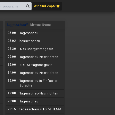
Wir sind Zaptv
favorite
Montag 10 Aug
05:00
Tagesschau
05:02
hessenschau
05:30
ARD-Morgenmagazin
09:00
Tagesschau-Nachrichten
12:00
ZDF-Mittagsmagazin
14:00
Tagesschau-Nachrichten
19:00
Tagesschau in Einfacher
Sprache
19:08
Tagesschau-Nachrichten
20:00
Tagesschau
20:15
tagesschau24 TOP-THEMA