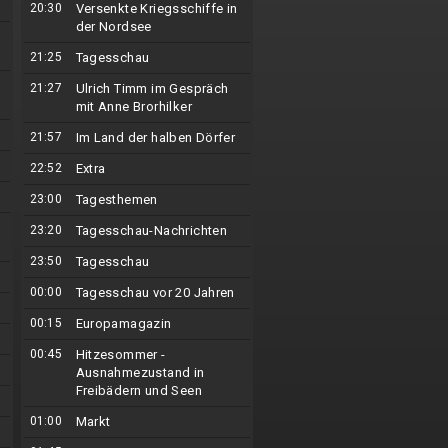
20:30
Versenkte Kriegsschiffe in
der Nordsee
21:25
Tagesschau
21:27
Ulrich Timm im Gespräch
mit Anne Brorhilker
21:57
Im Land der halben Dörfer
22:52
Extra
23:00
Tagesthemen
23:20
Tagesschau-Nachrichten
23:50
Tagesschau
00:00
Tagesschau vor 20 Jahren
00:15
Europamagazin
00:45
Hitzesommer -
Ausnahmezustand in
Freibädern und Seen
01:00
Markt