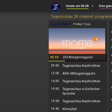
Heute um 06:28
keyboard_arrow_down
Den gan
Tagesschau 24 channel: program
Freitag 7 Aug
05:30
ZDF-Morgenmagazin
09:00
Tagesschau-Nachrichten
12:00
ARD-Mittagsmagazin
14:00
Tagesschau-Nachrichten
19:00
Tagesschau in Einfacher
Sprache
19:08
Tagesschau-Nachrichten
19:45
KlimaZeit