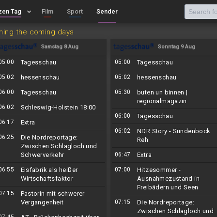
zen Tag
keyboard_arrow_down
Film
Sport
Sender
ming the coming days
Samstag 8 Aug
Sonntag 9 Aug
05:00
Tagesschau
05:00
Tagesschau
05:02
hessenschau
05:02
hessenschau
06:00
Tagesschau
05:30
buten un binnen |
regionalmagazin
06:02
Schleswig-Holstein 18:00
06:00
Tagesschau
06:17
Extra
06:02
NDR Story - Sündenbock
06:25
Die Nordreportage:
Reh
Zwischen Schlagloch und
Schwerverkehr
06:47
Extra
06:55
Eisfabrik als heißer
07:00
Hitzesommer -
Wirtschaftsfaktor
Ausnahmezustand in
Freibädern und Seen
07:15
Pastorin mit schwerer
Vergangenheit
07:15
Die Nordreportage:
Zwischen Schlagloch und