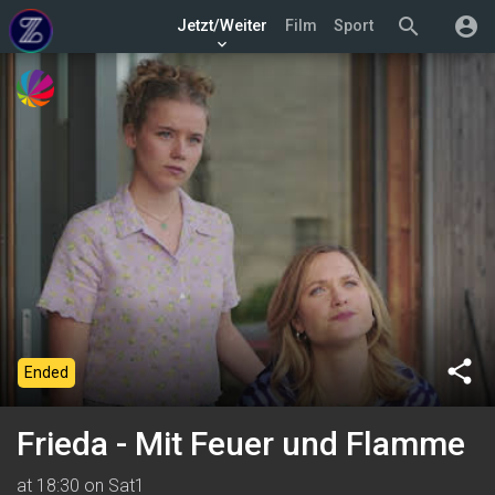
search
account_circle
Jetzt/Weiter
Film
Sport
keyboard_arrow_down
share
Ended
Frieda - Mit Feuer und Flamme
at 18:30 on Sat1