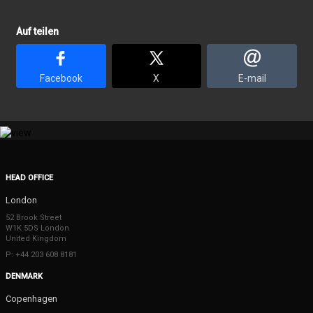
Auf teilen
Facebook
X
E-mail
HEAD OFFICE
London
52 Brook Street
W1K 5DS London
United Kingdom
P: +44 203 608 8181
DENMARK
Copenhagen